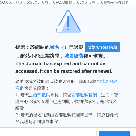
5G天天运动天天5G,5G天天看天天爽,5G影视天天5G天天爽,天天视频黄污在线看
提示：該網站的
域名
（
）已過期
查詢whois信息
，網站不能正常訪問，
域名續費
後可恢複。
The domain has expired and cannot be
accessed. It can be restored after renewal.
為避免域名被刪除或被他人注冊，請聯係您的
域名服務
商
盡快完成續費：
1. 若您是
西部數碼
會員，請登
西部數碼官網
，進入：管
理中心->域名管理->已經到期，找到該域名，完成域名
續費；
2. 若您的域名服務由西部數碼代理商提供，請您聯係您
的代理商谘詢續費事宜。